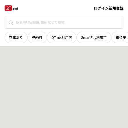
岡山県
岡山市東区
瀬戸町弓削
地域選択で探す
ログイン
新規登録
空車あり
予約可
QT-net利用可
SmartPay利用可
車椅子