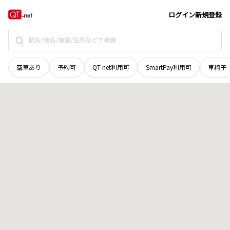
岡山県
岡山市東区
西大寺一宮
地域選択で探す
ログイン
新規登録
空車あり
予約可
QT-net利用可
SmartPay利用可
車椅子