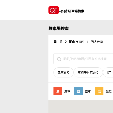
駐車場検索
駐車場検索
岡山県
岡山市東区
西大寺南
空車あり
車椅子対応あり
QT-
満
満車
空
空車
混
混雑