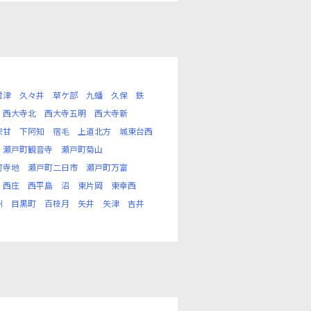
君津
久々井
草ケ部
九蟠
久保
鉄
西大寺北
西大寺五明
西大寺新
宍甘
下阿知
宿毛
上道北方
城東台西
瀬戸町観音寺
瀬戸町菊山
町寺地
瀬戸町二日市
瀬戸町万富
西庄
西平島
沼
東片岡
東幸西
州
目黒町
百枝月
矢井
矢津
吉井