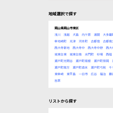
地域選択で探す
岡山県岡山市東区
浅川
浅越
犬島
内ケ原
浦間
大多羅
幸地崎町
光津
河本町
古都宿
古都南
西大寺新地
西大寺中
西大寺中野
西大
城東台東
城東台南
水門町
砂場
西祖
瀬戸町光明谷
瀬戸町坂根
瀬戸町笹岡
瀬戸町南方
瀬戸町森末
瀬戸町弓削
千
東幸崎
東平島
一日市
広谷
福治
藤
吉原
リストから探す