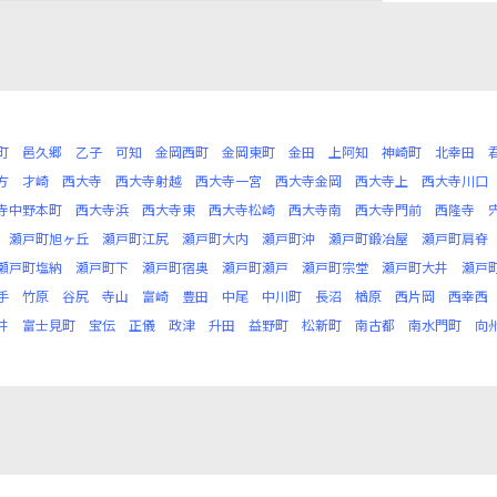
町
邑久郷
乙子
可知
金岡西町
金岡東町
金田
上阿知
神崎町
北幸田
方
才崎
西大寺
西大寺射越
西大寺一宮
西大寺金岡
西大寺上
西大寺川口
寺中野本町
西大寺浜
西大寺東
西大寺松崎
西大寺南
西大寺門前
西隆寺
瀬戸町旭ヶ丘
瀬戸町江尻
瀬戸町大内
瀬戸町沖
瀬戸町鍛冶屋
瀬戸町肩脊
瀬戸町塩納
瀬戸町下
瀬戸町宿奥
瀬戸町瀬戸
瀬戸町宗堂
瀬戸町大井
瀬戸
手
竹原
谷尻
寺山
富崎
豊田
中尾
中川町
長沼
楢原
西片岡
西幸西
井
富士見町
宝伝
正儀
政津
升田
益野町
松新町
南古都
南水門町
向