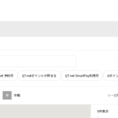
net 予約可
QT-netポイントが貯まる
QT-net SmartPay利用可
dポイ
不
不明
※一部
0件表示
1