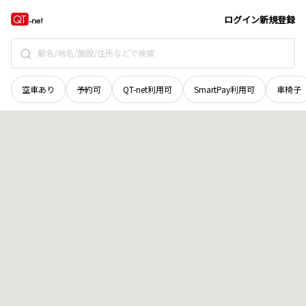
岡山県
岡山市東区
西大寺射越
地域選択で探す
ログイン
新規登録
空車あり
予約可
QT-net利用可
SmartPay利用可
車椅子