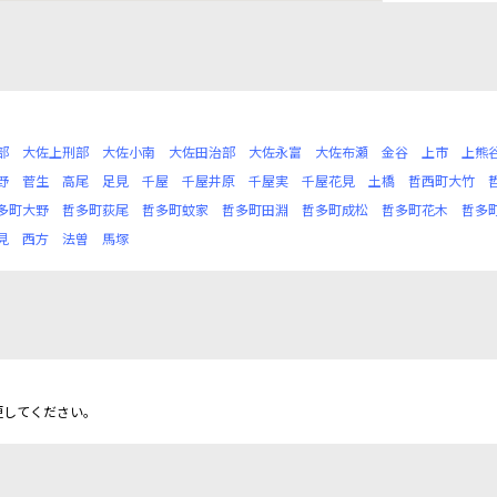
部
大佐上刑部
大佐小南
大佐田治部
大佐永富
大佐布瀬
金谷
上市
上熊
野
菅生
高尾
足見
千屋
千屋井原
千屋実
千屋花見
土橋
哲西町大竹
多町大野
哲多町荻尾
哲多町蚊家
哲多町田淵
哲多町成松
哲多町花木
哲多
見
西方
法曽
馬塚
更してください。