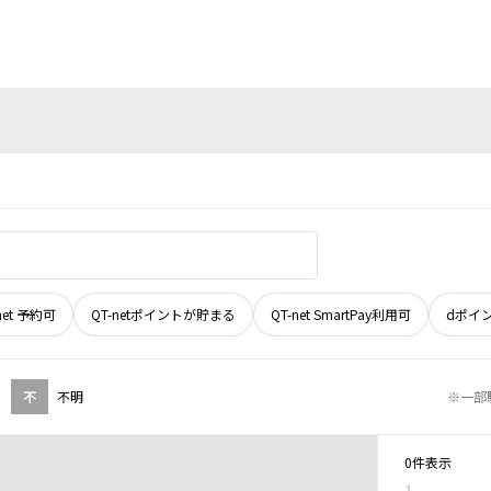
net 予約可
QT-netポイントが貯まる
QT-net SmartPay利用可
dポイ
不
不明
※一部
0件表示
1