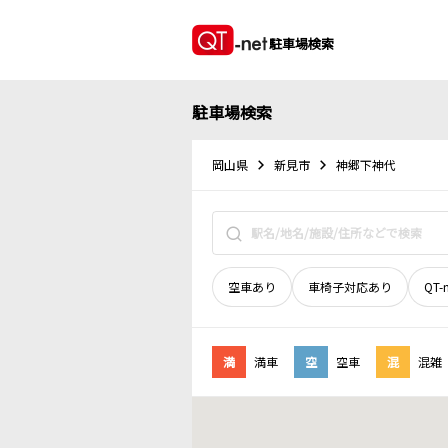
駐車場検索
駐車場検索
岡山県
新見市
神郷下神代
空車あり
車椅子対応あり
QT-
満
満車
空
空車
混
混雑