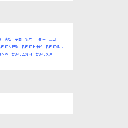
谷
唐松
草間
坂本
下熊谷
正田
哲西町大野部
哲西町上神代
哲西町畑木
町本郷
哲多町宮河内
哲多町矢戸