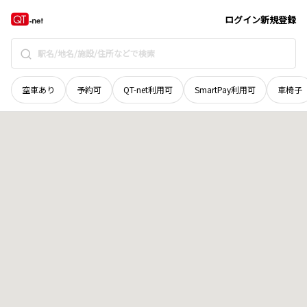
岡山県
新見市
長屋
地域選択で探す
ログイン
新規登録
空車あり
予約可
QT-net利用可
SmartPay利用可
車椅子