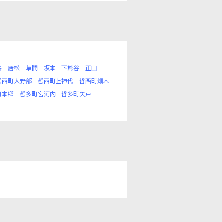
谷
唐松
草間
坂本
下熊谷
正田
哲西町大野部
哲西町上神代
哲西町畑木
町本郷
哲多町宮河内
哲多町矢戸