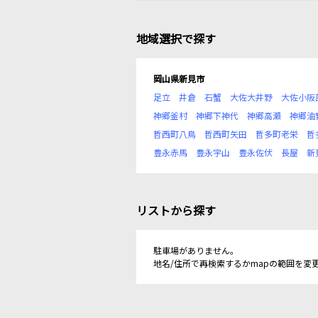
地域選択で探す
岡山県新見市
足立
井倉
石蟹
大佐大井野
大佐小阪
神郷釜村
神郷下神代
神郷高瀬
神郷油
哲西町八鳥
哲西町矢田
哲多町老栄
哲
豊永赤馬
豊永宇山
豊永佐伏
長屋
新
リストから探す
駐車場がありません。
地名/住所で再検索するかmapの範囲を変