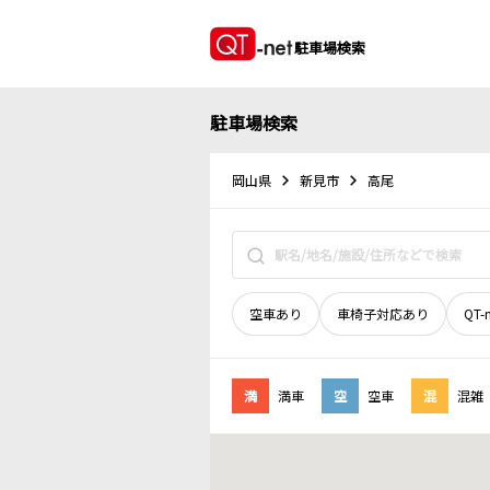
駐車場検索
駐車場検索
岡山県
新見市
高尾
空車あり
車椅子対応あり
QT-
満
満車
空
空車
混
混雑