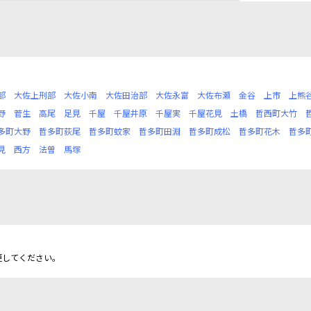
部
大佐上刑部
大佐小南
大佐田治部
大佐永富
大佐布瀬
金谷
上市
上熊
野
菅生
高尾
足見
千屋
千屋井原
千屋実
千屋花見
土橋
哲西町大竹
多町大野
哲多町荻尾
哲多町蚊家
哲多町田淵
哲多町成松
哲多町花木
哲多
見
西方
法曽
馬塚
更してください。