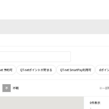
net 予約可
QT-netポイントが貯まる
QT-net SmartPay利用可
dポイ
不
不明
※一部
0件表示
1