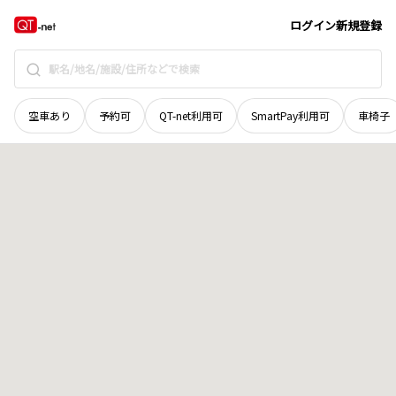
岡山県
津山市
上村
地域選択で探す
ログイン
新規登録
空車あり
予約可
QT-net利用可
SmartPay利用可
車椅子