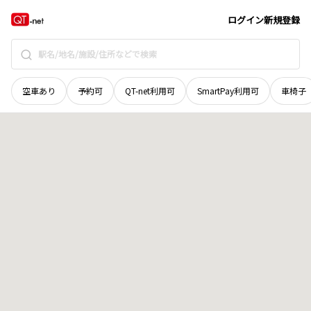
岡山県
津山市
下田邑
地域選択で探す
ログイン
新規登録
空車あり
予約可
QT-net利用可
SmartPay利用可
車椅子