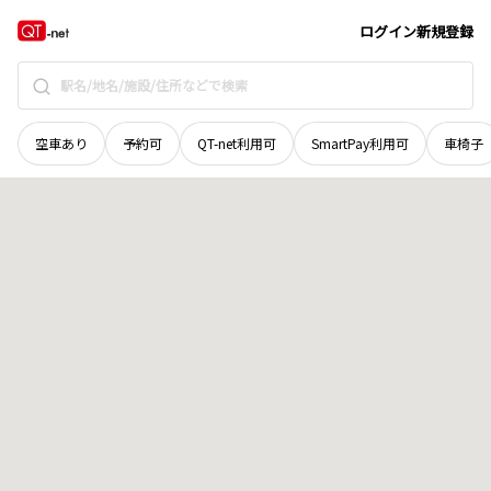
岡山県
津山市
下高倉西
地域選択で探す
ログイン
新規登録
空車あり
予約可
QT-net利用可
SmartPay利用可
車椅子