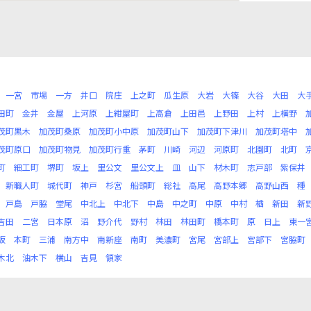
一宮
市場
一方
井口
院庄
上之町
瓜生原
大岩
大篠
大谷
大田
大
田町
金井
金屋
上河原
上紺屋町
上高倉
上田邑
上野田
上村
上横野
茂町黒木
加茂町桑原
加茂町小中原
加茂町山下
加茂町下津川
加茂町塔中
茂町原口
加茂町物見
加茂町行重
茅町
川崎
河辺
河原町
北園町
北町
町
細工町
堺町
坂上
里公文
里公文上
皿
山下
材木町
志戸部
紫保井
新職人町
城代町
神戸
杉宮
船頭町
総社
高尾
高野本郷
高野山西
種
戸島
戸脇
堂尾
中北上
中北下
中島
中之町
中原
中村
楢
新田
新
吉田
二宮
日本原
沼
野介代
野村
林田
林田町
橋本町
原
日上
東一
坂
本町
三浦
南方中
南新座
南町
美濃町
宮尾
宮部上
宮部下
宮脇町
木北
油木下
横山
吉見
領家