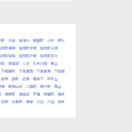
手町
大吉
奥津川
桶屋町
小桁
押入
加茂町青柳
加茂町宇野
加茂町小渕
加茂町知和
加茂町戸賀
加茂町百々
京町
草加部
くめ
久米川南
桑上
下紺屋町
下高倉西
下高倉東
下田邑
田熊
田町
近長
椿高下
坪井上
野東
新野山形
二階町
西今町
西上
宮
東新町
東田辺
平福
吹屋町
福井
妙原
元魚町
籾保
八出
八社
安井