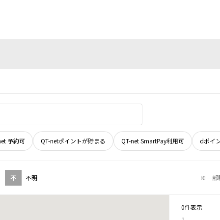
net 予約可
QT-netポイントが貯まる
QT-net SmartPay利用可
dポイ
不
不明
※一部
0件表示
1