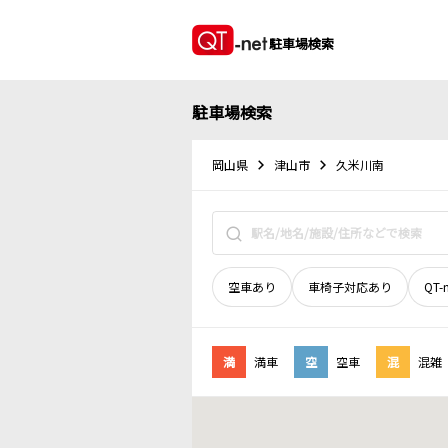
駐車場検索
駐車場検索
岡山県
津山市
久米川南
空車あり
車椅子対応あり
QT-
満
満車
空
空車
混
混雑