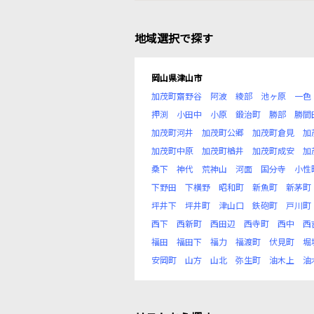
地域選択で探す
岡山県津山市
加茂町齋野谷
阿波
綾部
池ヶ原
一色
押渕
小田中
小原
鍛治町
勝部
勝間
加茂町河井
加茂町公郷
加茂町倉見
加
加茂町中原
加茂町楢井
加茂町成安
加
桑下
神代
荒神山
河面
国分寺
小性
下野田
下横野
昭和町
新魚町
新茅町
坪井下
坪井町
津山口
鉄砲町
戸川町
西下
西新町
西田辺
西寺町
西中
西
福田
福田下
福力
福渡町
伏見町
堀
安岡町
山方
山北
弥生町
油木上
油