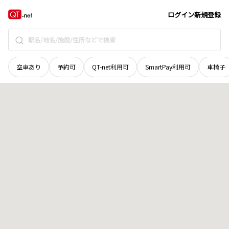
岡山県
津山市
大田
地域選択で探す
ログイン
新規登録
空車あり
予約可
QT-net利用可
SmartPay利用可
車椅子