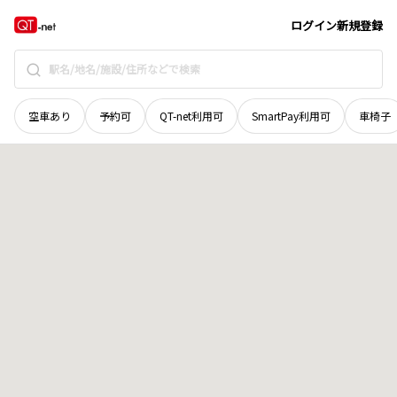
岡山県
津山市
妙原
地域選択で探す
ログイン
新規登録
空車あり
予約可
QT-net利用可
SmartPay利用可
車椅子