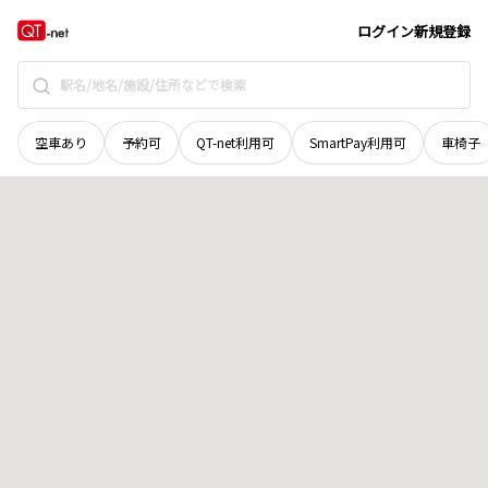
岡山県
津山市
山北
地域選択で探す
ログイン
新規登録
空車あり
予約可
QT-net利用可
SmartPay利用可
車椅子