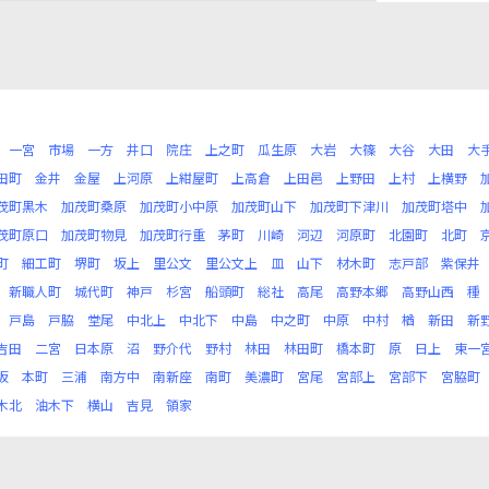
一宮
市場
一方
井口
院庄
上之町
瓜生原
大岩
大篠
大谷
大田
大
田町
金井
金屋
上河原
上紺屋町
上高倉
上田邑
上野田
上村
上横野
茂町黒木
加茂町桑原
加茂町小中原
加茂町山下
加茂町下津川
加茂町塔中
茂町原口
加茂町物見
加茂町行重
茅町
川崎
河辺
河原町
北園町
北町
町
細工町
堺町
坂上
里公文
里公文上
皿
山下
材木町
志戸部
紫保井
新職人町
城代町
神戸
杉宮
船頭町
総社
高尾
高野本郷
高野山西
種
戸島
戸脇
堂尾
中北上
中北下
中島
中之町
中原
中村
楢
新田
新
吉田
二宮
日本原
沼
野介代
野村
林田
林田町
橋本町
原
日上
東一
坂
本町
三浦
南方中
南新座
南町
美濃町
宮尾
宮部上
宮部下
宮脇町
木北
油木下
横山
吉見
領家