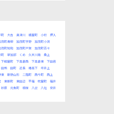
手町
大吉
奥津川
桶屋町
小桁
押入
加茂町青柳
加茂町宇野
加茂町小渕
加茂町知和
加茂町戸賀
加茂町百々
京町
草加部
くめ
久米川南
桑上
下紺屋町
下高倉西
下高倉東
下田邑
田熊
田町
近長
椿高下
坪井上
野東
新野山形
二階町
西今町
西上
宮
東新町
東田辺
平福
吹屋町
福井
妙原
元魚町
籾保
八出
八社
安井