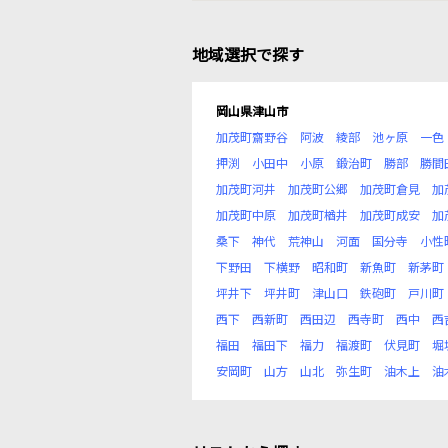
地域選択で探す
岡山県津山市
加茂町齋野谷
阿波
綾部
池ヶ原
一色
押渕
小田中
小原
鍛治町
勝部
勝間
加茂町河井
加茂町公郷
加茂町倉見
加
加茂町中原
加茂町楢井
加茂町成安
加
桑下
神代
荒神山
河面
国分寺
小性
下野田
下横野
昭和町
新魚町
新茅町
坪井下
坪井町
津山口
鉄砲町
戸川町
西下
西新町
西田辺
西寺町
西中
西
福田
福田下
福力
福渡町
伏見町
堀
安岡町
山方
山北
弥生町
油木上
油