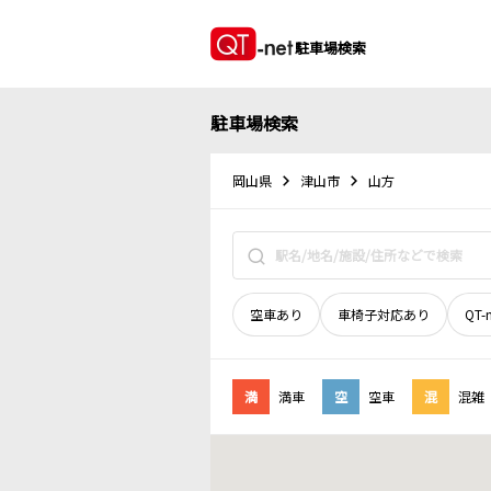
駐車場検索
駐車場検索
岡山県
津山市
山方
空車あり
車椅子対応あり
QT-
満
満車
空
空車
混
混雑