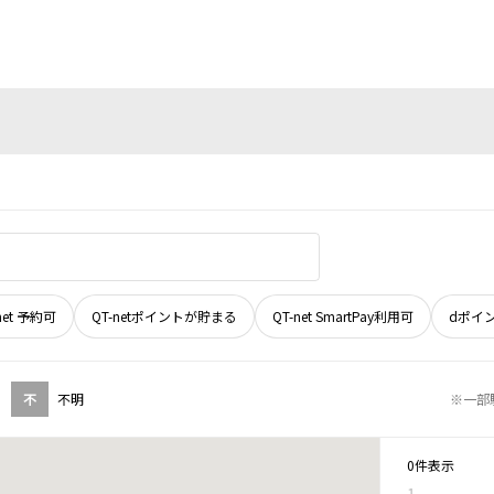
net 予約可
QT-netポイントが貯まる
QT-net SmartPay利用可
dポイ
不
不明
※一部
0件表示
1