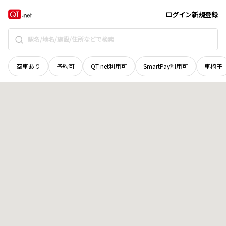
岡山県
津山市
戸川町
地域選択で探す
ログイン
新規登録
空車あり
予約可
QT-net利用可
SmartPay利用可
車椅子