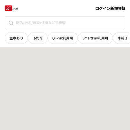
岡山県
津山市
楢
地域選択で探す
ログイン
新規登録
空車あり
予約可
QT-net利用可
SmartPay利用可
車椅子