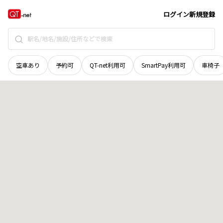
岡山県
津山市
河原町
地域選択で探す
ログイン
新規登録
空車あり
予約可
QT-net利用可
SmartPay利用可
車椅子