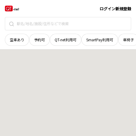
岡山県
津山市
綾部
地域選択で探す
ログイン
新規登録
空車あり
予約可
QT-net利用可
SmartPay利用可
車椅子