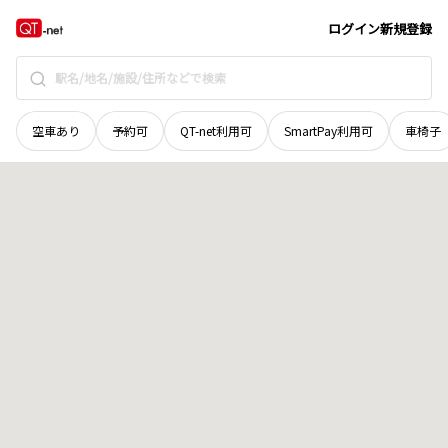
岡山県
津山市
西今町
地域選択で探す
ログイン
新規登録
空車あり
予約可
QT-net利用可
SmartPay利用可
車椅子