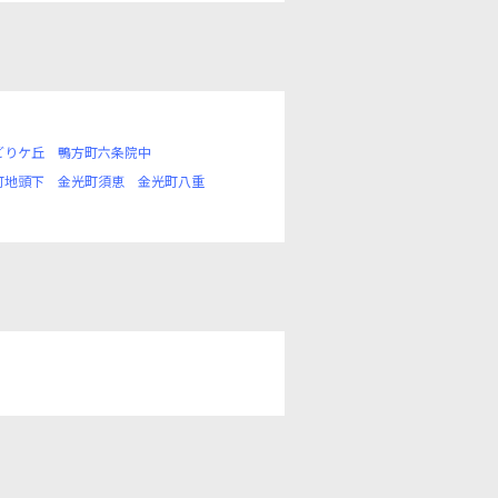
どりケ丘
鴨方町六条院中
町地頭下
金光町須恵
金光町八重