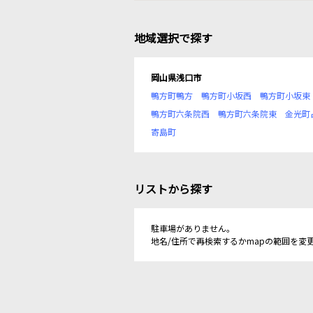
地域選択で探す
岡山県浅口市
鴨方町鴨方
鴨方町小坂西
鴨方町小坂東
鴨方町六条院西
鴨方町六条院東
金光町
寄島町
リストから探す
駐車場がありません。
地名/住所で再検索するかmapの範囲を変