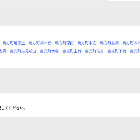
鴨方町地頭上
鴨方町鳩ケ丘
鴨方町深田
鴨方町本庄
鴨方町益坂
鴨方町み
占見
金光町占見新田
金光町大谷
金光町上竹
金光町佐方
金光町下竹
金光
更してください。