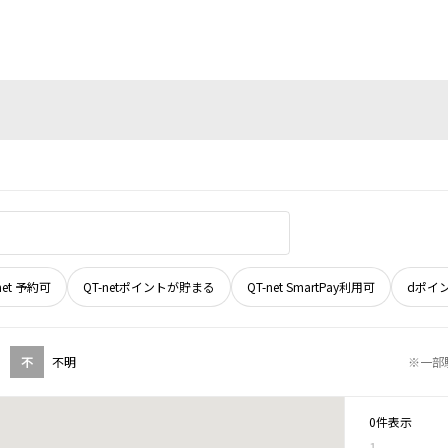
net 予約可
QT-netポイントが貯まる
QT-net SmartPay利用可
dポイ
不
不明
※一部
0件表示
1