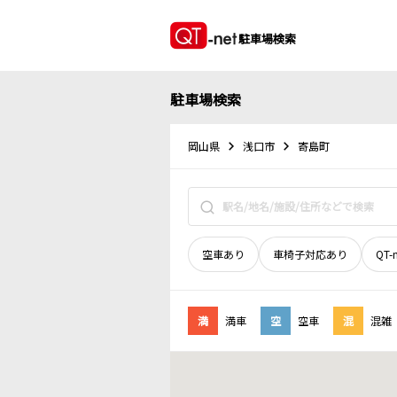
駐車場検索
駐車場検索
岡山県
浅口市
寄島町
空車あり
車椅子対応あり
QT-
満
満車
空
空車
混
混雑