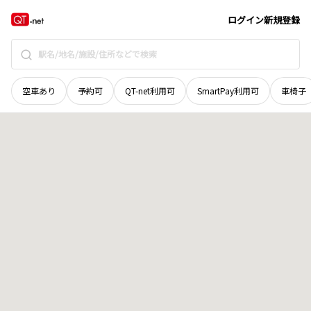
岡山県
浅口市
金光町占見新田
地域選択で探す
ログイン
新規登録
空車あり
予約可
QT-net利用可
SmartPay利用可
車椅子