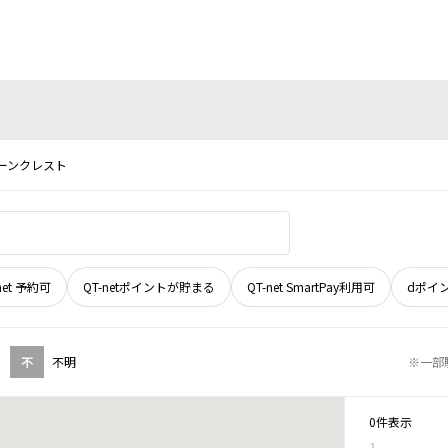
ーンクレスト
net 予約可
QT-netポイントが貯まる
QT-net SmartPay利用可
dポイ
不
不明
※一部
0件表示
1