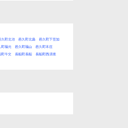
邑久町北池
邑久町北島
邑久町下笠加
久町福元
邑久町福山
邑久町本庄
船町牛文
長船町長船
長船町西須恵