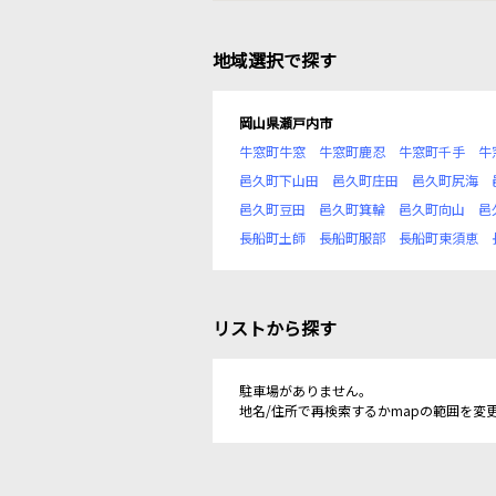
地域選択で探す
岡山県瀬戸内市
牛窓町牛窓
牛窓町鹿忍
牛窓町千手
牛
邑久町下山田
邑久町庄田
邑久町尻海
邑久町豆田
邑久町箕輪
邑久町向山
邑
長船町土師
長船町服部
長船町東須恵
リストから探す
駐車場がありません。
地名/住所で再検索するかmapの範囲を変