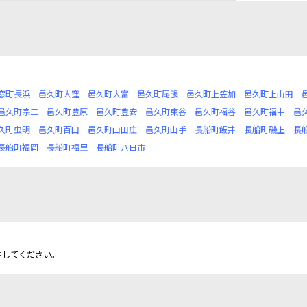
窓町長浜
邑久町大窪
邑久町大富
邑久町尾張
邑久町上笠加
邑久町上山田
邑久町宗三
邑久町豊原
邑久町豊安
邑久町東谷
邑久町福谷
邑久町福中
邑
久町虫明
邑久町百田
邑久町山田庄
邑久町山手
長船町飯井
長船町磯上
長
長船町福岡
長船町福里
長船町八日市
更してください。