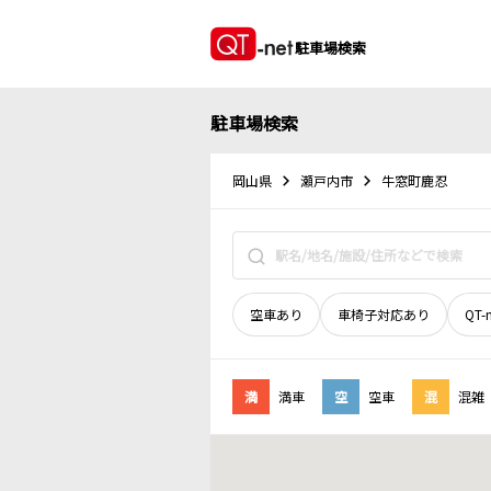
駐車場検索
駐車場検索
岡山県
瀬戸内市
牛窓町鹿忍
空車あり
車椅子対応あり
QT-
満
満車
空
空車
混
混雑