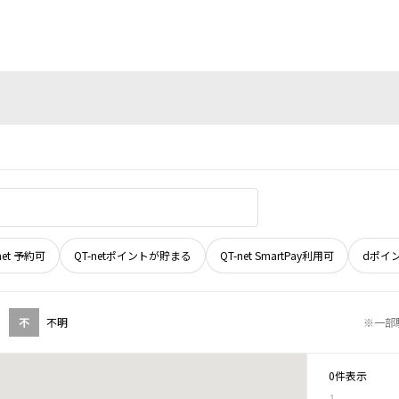
net 予約可
QT-netポイントが貯まる
QT-net SmartPay利用可
dポイ
不
不明
※一部
0件表示
1