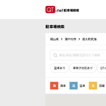
駐車場検索
駐車場検索
岡山県
瀬戸内市
邑久町尻海
空車あり
車椅子対応あり
QT-
満
満車
空
空車
混
混雑