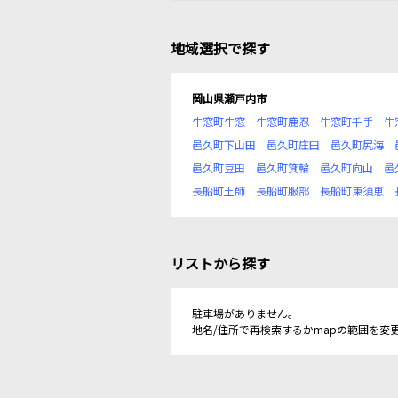
地域選択で探す
岡山県瀬戸内市
牛窓町牛窓
牛窓町鹿忍
牛窓町千手
牛
邑久町下山田
邑久町庄田
邑久町尻海
邑久町豆田
邑久町箕輪
邑久町向山
邑
長船町土師
長船町服部
長船町東須恵
リストから探す
駐車場がありません。
地名/住所で再検索するかmapの範囲を変