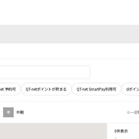
net 予約可
QT-netポイントが貯まる
QT-net SmartPay利用可
dポイ
不
不明
※一部
0件表示
1