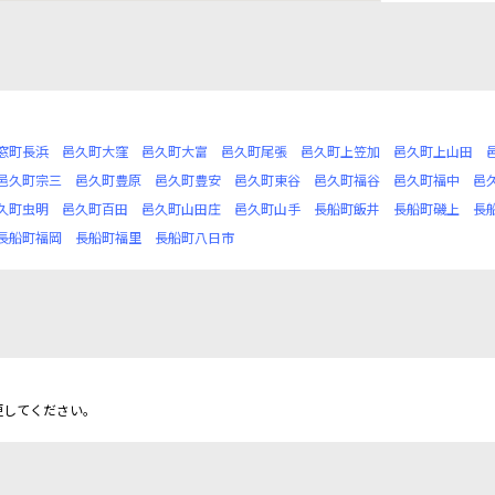
窓町長浜
邑久町大窪
邑久町大富
邑久町尾張
邑久町上笠加
邑久町上山田
邑久町宗三
邑久町豊原
邑久町豊安
邑久町東谷
邑久町福谷
邑久町福中
邑
久町虫明
邑久町百田
邑久町山田庄
邑久町山手
長船町飯井
長船町磯上
長
長船町福岡
長船町福里
長船町八日市
更してください。