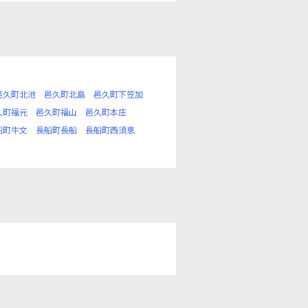
邑久町北池
邑久町北島
邑久町下笠加
久町福元
邑久町福山
邑久町本庄
船町牛文
長船町長船
長船町西須恵