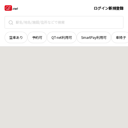
岡山県
瀬戸内市
邑久町東谷
地域選択で探す
ログイン
新規登録
空車あり
予約可
QT-net利用可
SmartPay利用可
車椅子