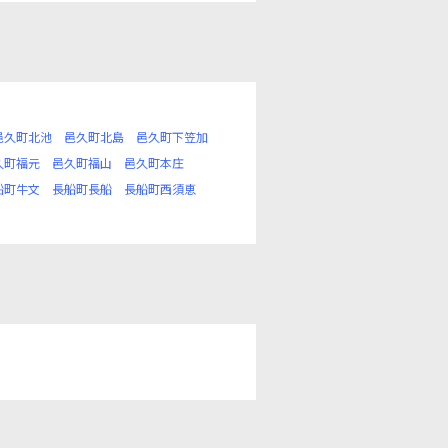
邑久町北池
邑久町北島
邑久町下笠加
久町福元
邑久町福山
邑久町本庄
船町牛文
長船町長船
長船町西須恵