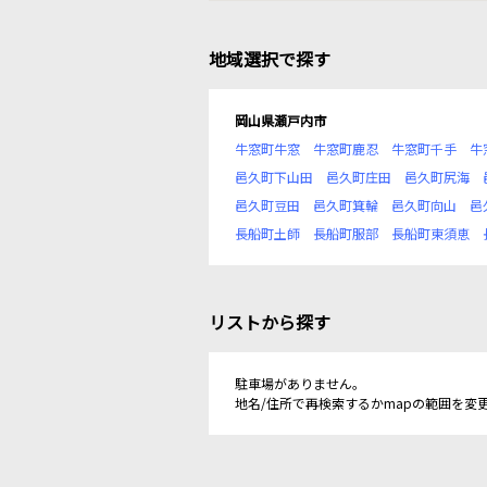
地域選択で探す
岡山県瀬戸内市
牛窓町牛窓
牛窓町鹿忍
牛窓町千手
牛
邑久町下山田
邑久町庄田
邑久町尻海
邑久町豆田
邑久町箕輪
邑久町向山
邑
長船町土師
長船町服部
長船町東須恵
リストから探す
駐車場がありません。
地名/住所で再検索するかmapの範囲を変