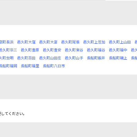
窓町長浜
邑久町大窪
邑久町大富
邑久町尾張
邑久町上笠加
邑久町上山田
邑久町宗三
邑久町豊原
邑久町豊安
邑久町東谷
邑久町福谷
邑久町福中
邑
久町虫明
邑久町百田
邑久町山田庄
邑久町山手
長船町飯井
長船町磯上
長
長船町福岡
長船町福里
長船町八日市
更してください。