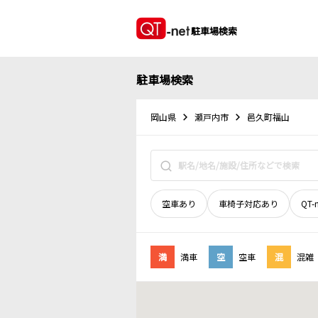
駐車場検索
駐車場検索
岡山県
瀬戸内市
邑久町福山
空車あり
車椅子対応あり
QT-
満
満車
空
空車
混
混雑