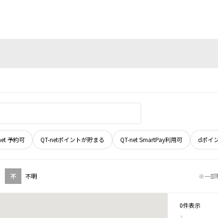
net 予約可
QT-netポイントが貯まる
QT-net SmartPay利用可
dポイ
不
不明
※一部
0件表示
1