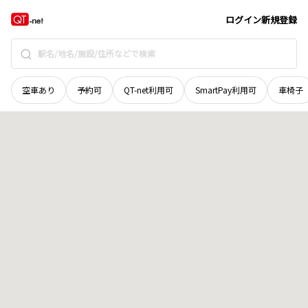
岡山県
瀬戸内市
邑久町福谷
地域選択で探す
ログイン
新規登録
空車あり
予約可
QT-net利用可
SmartPay利用可
車椅子