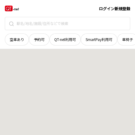
岡山県
玉野市
後閑
地域選択で探す
ログイン
新規登録
空車あり
予約可
QT-net利用可
SmartPay利用可
車椅子