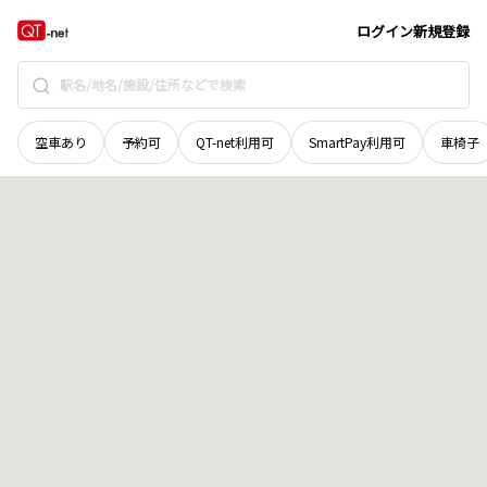
岡山県
玉野市
日比
地域選択で探す
ログイン
新規登録
空車あり
予約可
QT-net利用可
SmartPay利用可
車椅子