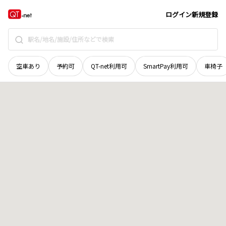
岡山県
玉野市
東田井地
地域選択で探す
ログイン
新規登録
空車あり
予約可
QT-net利用可
SmartPay利用可
車椅子