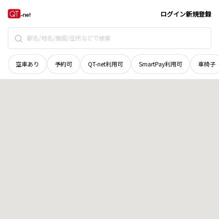
岡山県
玉野市
槌ケ原
地域選択で探す
ログイン
新規登録
空車あり
予約可
QT-net利用可
SmartPay利用可
車椅子