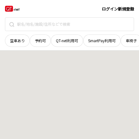
岡山県
真庭市
上中津井
地域選択で探す
ログイン
新規登録
空車あり
予約可
QT-net利用可
SmartPay利用可
車椅子