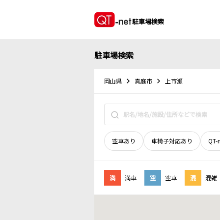
駐車場検索
駐車場検索
岡山県
真庭市
上市瀬
空車あり
車椅子対応あり
QT-
満
満車
空
空車
混
混雑