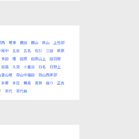
樫西
樫東
鹿田
勝山
鉄山
上呰部
々尾中
五反
五名
佐引
三田
柴原
多田
種
田原
田原山上
田羽根
延風
久見
小童谷
日名
日野上
山富山根
蒜山中福田
蒜山西茅部
本郷
本庄
舞高
真賀
曲り
正吉
下
若代
若代畝