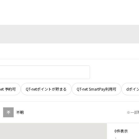
net 予約可
QT-netポイントが貯まる
QT-net SmartPay利用可
dポイ
不
不明
※一部
0件表示
1