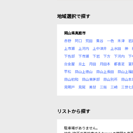
地域選択で探す
岡山県真庭市
赤野
阿口
荒田
粟谷
一色
禾津
岩
上市瀬
上河内
上中津井
上水田
神
下呰部
下市瀬
下岩
下方
下河内
下
台金屋
旦土
月田
月田本
都喜足
富
平松
蒜山上徳山
蒜山上長田
蒜山上福
蒜山初和
蒜山東茅部
蒜山別所
蒜山本
見明戸
見尾
美甘
三阪
三崎
三世七
リストから探す
駐車場がありません。