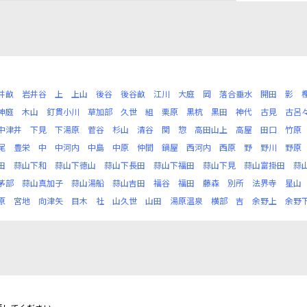
井畝
岩井谷
上
上山
後谷
後谷畝
江川
大庭
岡
落合垂水
開田
影
神庭
木山
釘貫小川
草加部
久世
組
栗原
黒杭
黒田
神代
古見
古呂
中津井
下見
下湯原
菅谷
杉山
清谷
関
惣
高田山上
高屋
田口
竹原
尾
豊栄
中
中河内
中島
中原
仲間
鍋屋
西河内
西原
野
野川
野原
田
蒜山下和
蒜山下徳山
蒜山下長田
蒜山下福田
蒜山下見
蒜山富掛田
蒜
茅部
蒜山真加子
蒜山湯船
蒜山吉田
福谷
福田
藤森
別所
法界寺
星山
原
宮地
向津矢
目木
社
山久世
山田
湯原温泉
横部
吉
余野上
余野