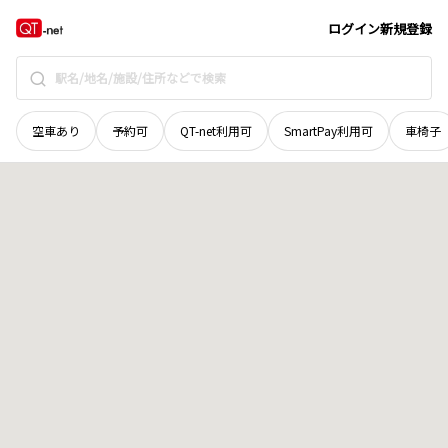
岡山県
真庭市
上
地域選択で探す
ログイン
新規登録
空車あり
予約可
QT-net利用可
SmartPay利用可
車椅子