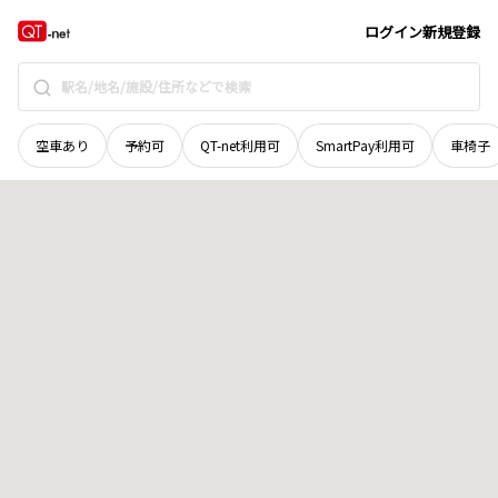
岡山県
真庭市
下河内
地域選択で探す
ログイン
新規登録
空車あり
予約可
QT-net利用可
SmartPay利用可
車椅子