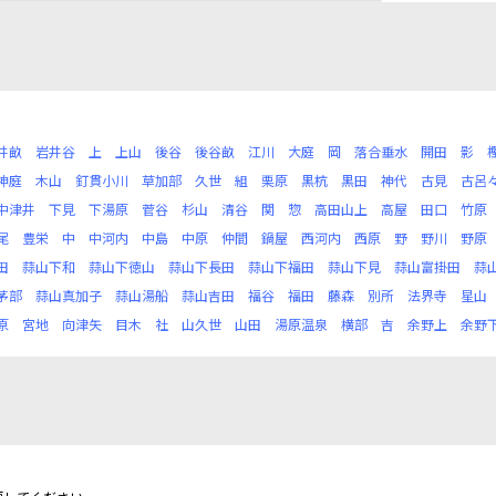
井畝
岩井谷
上
上山
後谷
後谷畝
江川
大庭
岡
落合垂水
開田
影
神庭
木山
釘貫小川
草加部
久世
組
栗原
黒杭
黒田
神代
古見
古呂
中津井
下見
下湯原
菅谷
杉山
清谷
関
惣
高田山上
高屋
田口
竹原
尾
豊栄
中
中河内
中島
中原
仲間
鍋屋
西河内
西原
野
野川
野原
田
蒜山下和
蒜山下徳山
蒜山下長田
蒜山下福田
蒜山下見
蒜山富掛田
蒜
茅部
蒜山真加子
蒜山湯船
蒜山吉田
福谷
福田
藤森
別所
法界寺
星山
原
宮地
向津矢
目木
社
山久世
山田
湯原温泉
横部
吉
余野上
余野