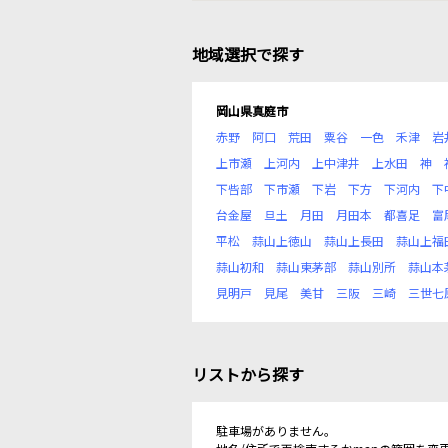
地域選択で探す
岡山県真庭市
赤野
阿口
荒田
粟谷
一色
禾津
岩
上市瀬
上河内
上中津井
上水田
神
下呰部
下市瀬
下岩
下方
下河内
下
台金屋
旦土
月田
月田本
都喜足
富
平松
蒜山上徳山
蒜山上長田
蒜山上福
蒜山初和
蒜山東茅部
蒜山別所
蒜山本
見明戸
見尾
美甘
三阪
三崎
三世七
リストから探す
駐車場がありません。