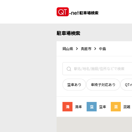
駐車場検索
駐車場検索
岡山県
真庭市
中島
空車あり
車椅子対応あり
QT-
満
満車
空
空車
混
混雑