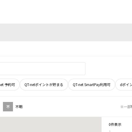
net 予約可
QT-netポイントが貯まる
QT-net SmartPay利用可
dポイ
不
不明
※一部
0件表示
1