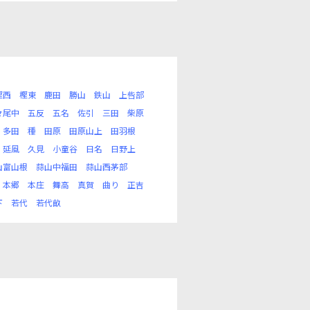
樫西
樫東
鹿田
勝山
鉄山
上呰部
々尾中
五反
五名
佐引
三田
柴原
多田
種
田原
田原山上
田羽根
延風
久見
小童谷
日名
日野上
山富山根
蒜山中福田
蒜山西茅部
本郷
本庄
舞高
真賀
曲り
正吉
下
若代
若代畝