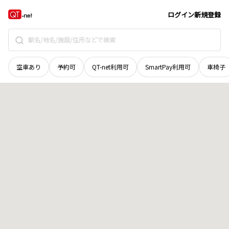
岡山県
真庭市
古見
地域選択で探す
ログイン
新規登録
空車あり
予約可
QT-net利用可
SmartPay利用可
車椅子