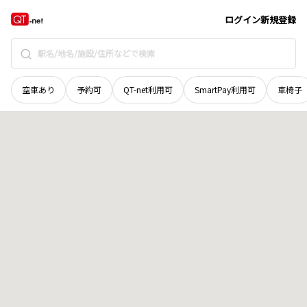
岡山県
真庭市
富尾
地域選択で探す
ログイン
新規登録
空車あり
予約可
QT-net利用可
SmartPay利用可
車椅子