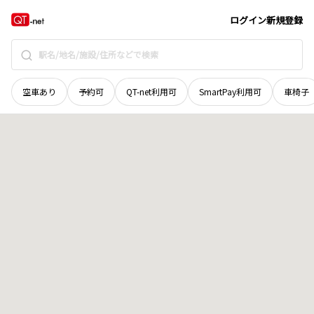
岡山県
真庭市
山久世
地域選択で探す
ログイン
新規登録
空車あり
予約可
QT-net利用可
SmartPay利用可
車椅子