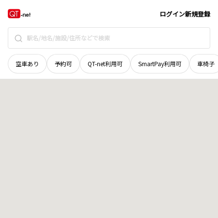
岡山県
真庭市
田羽根
地域選択で探す
ログイン
新規登録
空車あり
予約可
QT-net利用可
SmartPay利用可
車椅子