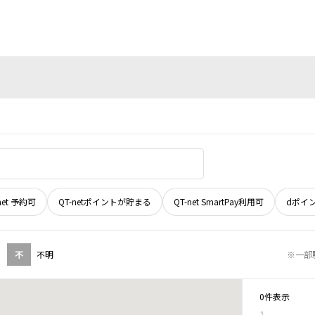
net 予約可
QT-netポイントが貯まる
QT-net SmartPay利用可
dポイ
不
不明
※一部
0件表示
1