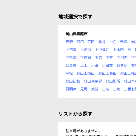
地域選択で探す
岡山県真庭市
赤野
阿口
荒田
粟谷
一色
禾津
岩
上市瀬
上河内
上中津井
上水田
神
下呰部
下市瀬
下岩
下方
下河内
下
台金屋
旦土
月田
月田本
都喜足
富
平松
蒜山上徳山
蒜山上長田
蒜山上福
蒜山初和
蒜山東茅部
蒜山別所
蒜山本
見明戸
見尾
美甘
三阪
三崎
三世七
リストから探す
駐車場がありません。