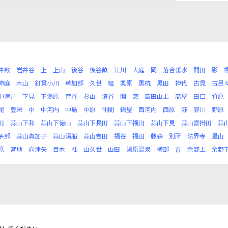
井畝
岩井谷
上
上山
後谷
後谷畝
江川
大庭
岡
落合垂水
開田
影
神庭
木山
釘貫小川
草加部
久世
組
栗原
黒杭
黒田
神代
古見
古呂
中津井
下見
下湯原
菅谷
杉山
清谷
関
惣
高田山上
高屋
田口
竹原
尾
豊栄
中
中河内
中島
中原
仲間
鍋屋
西河内
西原
野
野川
野原
田
蒜山下和
蒜山下徳山
蒜山下長田
蒜山下福田
蒜山下見
蒜山富掛田
蒜
茅部
蒜山真加子
蒜山湯船
蒜山吉田
福谷
福田
藤森
別所
法界寺
星山
原
宮地
向津矢
目木
社
山久世
山田
湯原温泉
横部
吉
余野上
余野