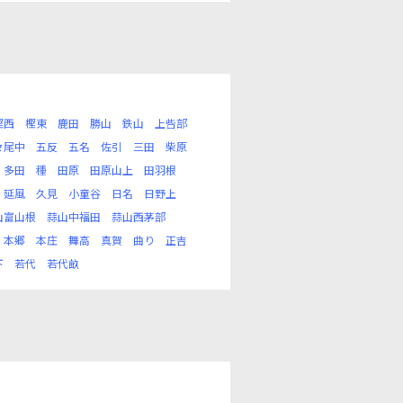
樫西
樫東
鹿田
勝山
鉄山
上呰部
々尾中
五反
五名
佐引
三田
柴原
多田
種
田原
田原山上
田羽根
延風
久見
小童谷
日名
日野上
山富山根
蒜山中福田
蒜山西茅部
本郷
本庄
舞高
真賀
曲り
正吉
下
若代
若代畝