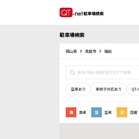
駐車場検索
駐車場検索
岡山県
真庭市
福田
空車あり
車椅子対応あり
QT-
満
満車
空
空車
混
混雑