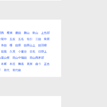
樫西
樫東
鹿田
勝山
鉄山
上呰部
々尾中
五反
五名
佐引
三田
柴原
多田
種
田原
田原山上
田羽根
延風
久見
小童谷
日名
日野上
山富山根
蒜山中福田
蒜山西茅部
本郷
本庄
舞高
真賀
曲り
正吉
下
若代
若代畝