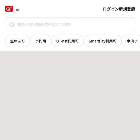
岡山県
真庭市
野川
地域選択で探す
ログイン
新規登録
空車あり
予約可
QT-net利用可
SmartPay利用可
車椅子