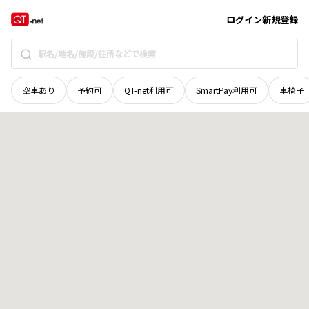
岡山県
真庭郡新庄村
中谷
地域選択で探す
ログイン
新規登録
空車あり
予約可
QT-net利用可
SmartPay利用可
車椅子