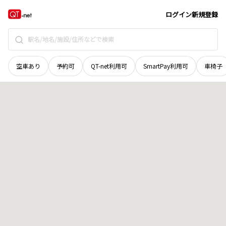
岡山県
真庭郡新庄村
高下
地域選択で探す
ログイン
新規登録
空車あり
予約可
QT-net利用可
SmartPay利用可
車椅子