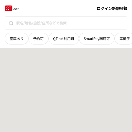
岡山県
笠岡市
カブト南町
地域選択で探す
ログイン
新規登録
空車あり
予約可
QT-net利用可
SmartPay利用可
車椅子