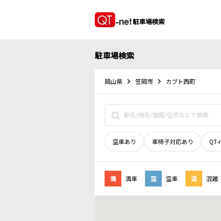
駐車場検索
駐車場検索
岡山県
笠岡市
カブト西町
空車あり
車椅子対応あり
QT-
満
満車
空
空車
混
混雑