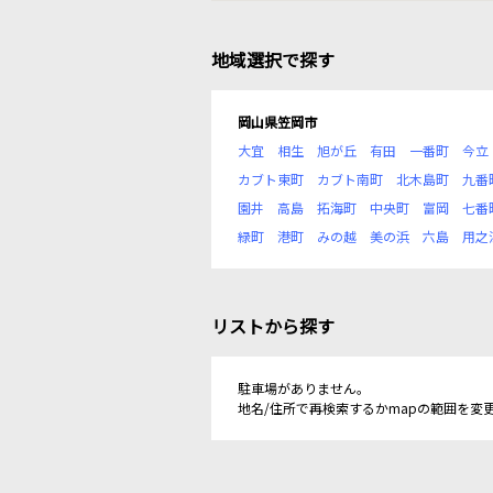
地域選択で探す
岡山県笠岡市
大宜
相生
旭が丘
有田
一番町
今立
カブト東町
カブト南町
北木島町
九番
園井
高島
拓海町
中央町
富岡
七番
緑町
港町
みの越
美の浜
六島
用之
リストから探す
駐車場がありません。
地名/住所で再検索するかmapの範囲を変