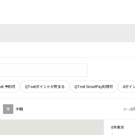
net 予約可
QT-netポイントが貯まる
QT-net SmartPay利用可
dポイ
不
不明
※一部
0件表示
1