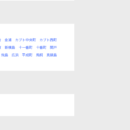
台
金浦
カブト中央町
カブト西町
賀
新横島
十一番町
十番町
関戸
飛島
広浜
平成町
馬飼
真鍋島