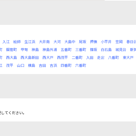
入江
絵師
生江浜
大井南
大河
大島中
尾坂
押撫
小平井
笠岡
春日
町
鋼管町
甲弩
神島
神島外浦
五番町
三番町
篠坂
白石島
城見台
新
町
西大島
西大島新田
西大戸
西茂平
二番町
入田
走出
八番町
東大戸
江
茂平
山口
横島
吉田
吉浜
四番町
六番町
更してください。