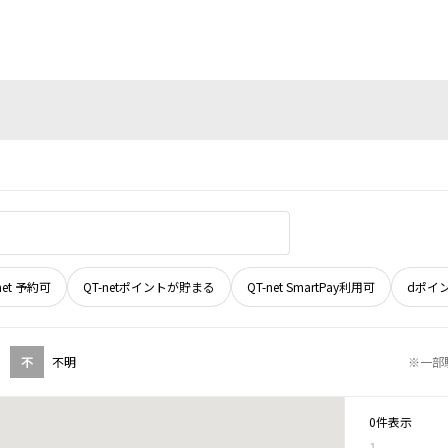
net 予約可
QT-netポイントが貯まる
QT-net SmartPay利用可
dポイ
不
不明
※一部
0件表示
1