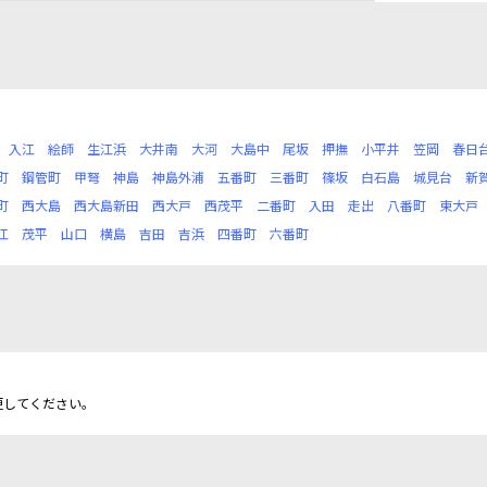
入江
絵師
生江浜
大井南
大河
大島中
尾坂
押撫
小平井
笠岡
春日
町
鋼管町
甲弩
神島
神島外浦
五番町
三番町
篠坂
白石島
城見台
新
町
西大島
西大島新田
西大戸
西茂平
二番町
入田
走出
八番町
東大戸
江
茂平
山口
横島
吉田
吉浜
四番町
六番町
更してください。