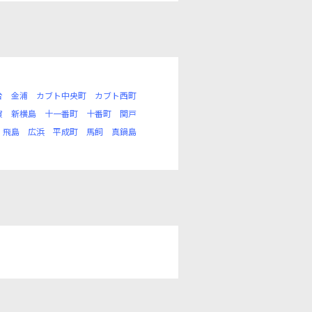
台
金浦
カブト中央町
カブト西町
賀
新横島
十一番町
十番町
関戸
飛島
広浜
平成町
馬飼
真鍋島