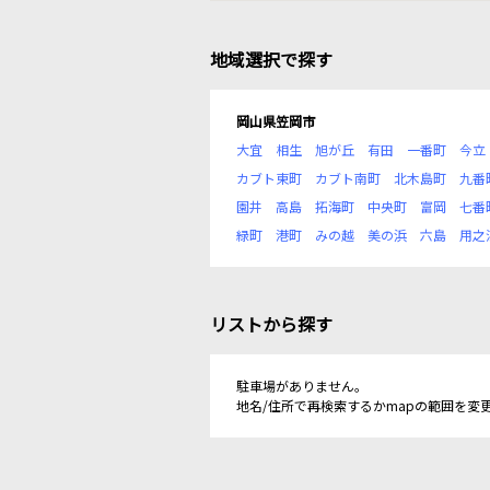
地域選択で探す
岡山県笠岡市
大宜
相生
旭が丘
有田
一番町
今立
カブト東町
カブト南町
北木島町
九番
園井
高島
拓海町
中央町
富岡
七番
緑町
港町
みの越
美の浜
六島
用之
リストから探す
駐車場がありません。
地名/住所で再検索するかmapの範囲を変