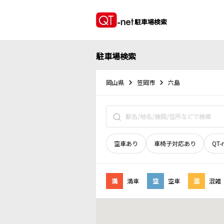
駐車場検索
駐車場検索
岡山県
笠岡市
六島
空車あり
車椅子対応あり
QT-
満
満車
空
空車
混
混雑