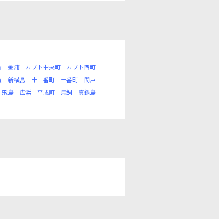
台
金浦
カブト中央町
カブト西町
賀
新横島
十一番町
十番町
関戸
飛島
広浜
平成町
馬飼
真鍋島