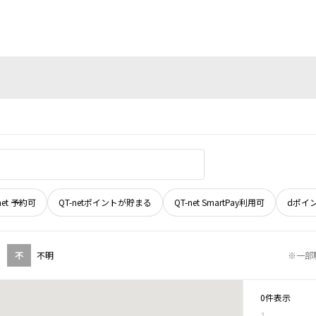
net 予約可
QT-netポイントが貯まる
QT-net SmartPay利用可
dポイ
不
不明
※一部
0件表示
1