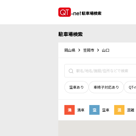
駐車場検索
駐車場検索
岡山県
笠岡市
山口
空車あり
車椅子対応あり
QT-
満
満車
空
空車
混
混雑