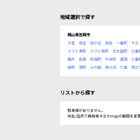
地域選択で探す
岡山県笠岡市
大宜
相生
旭が丘
有田
一番町
今立
カブト東町
カブト南町
北木島町
九番
園井
高島
拓海町
中央町
富岡
七番
緑町
港町
みの越
美の浜
六島
用之
リストから探す
駐車場がありません。
地名/住所で再検索するかmapの範囲を変