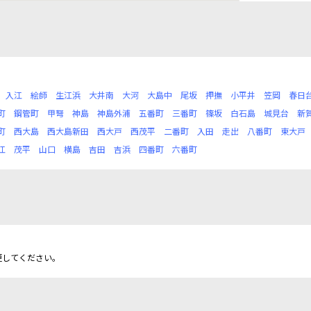
入江
絵師
生江浜
大井南
大河
大島中
尾坂
押撫
小平井
笠岡
春日
町
鋼管町
甲弩
神島
神島外浦
五番町
三番町
篠坂
白石島
城見台
新
町
西大島
西大島新田
西大戸
西茂平
二番町
入田
走出
八番町
東大戸
江
茂平
山口
横島
吉田
吉浜
四番町
六番町
更してください。